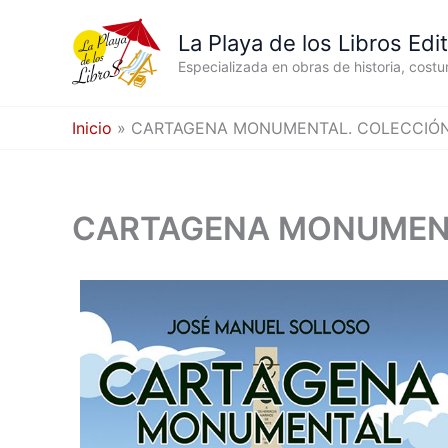
Ir
al
La Playa de los Libros Edit
contenido
Especializada en obras de historia, cost
Inicio
CARTAGENA MONUMENTAL. COLECCIÓN
CARTAGENA MONUMENT