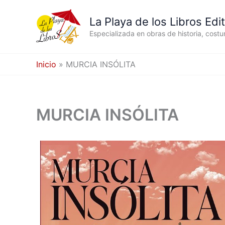
Ir
al
La Playa de los Libros Edit
contenido
Especializada en obras de historia, cost
Inicio
MURCIA INSÓLITA
MURCIA INSÓLITA